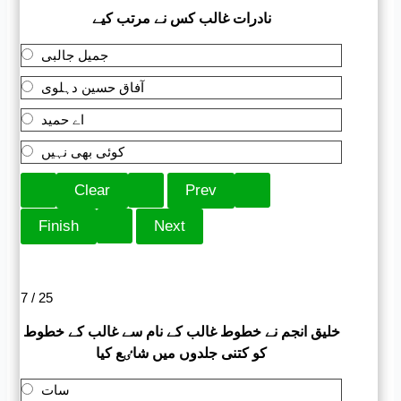
نادرات غالب کس نے مرتب کیے
جمیل جالبی
آفاق حسین دہلوی
اے حمید
کوئی بھی نہیں
7 / 25
خلیق انجم نے خطوط غالب کے نام سے غالب کے خطوط
کو کتنی جلدوں میں شاٸع کیا
سات