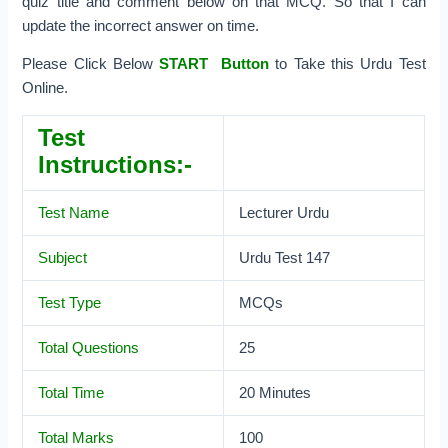
quiz title and comment below on that MCQ. So that I can
update the incorrect answer on time.
Please Click Below
START Button
to Take this Urdu Test
Online.
Test
Instructions:-
Test Name
Lecturer Urdu
Subject
Urdu Test 147
Test Type
MCQs
Total Questions
25
Total Time
20 Minutes
Total Marks
100