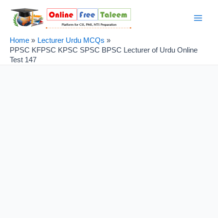
Skip
Post
Main
to
navigation
Men
content
Home
Lecturer Urdu MCQs
PPSC KFPSC KPSC SPSC BPSC Lecturer of Urdu Online
Test 147