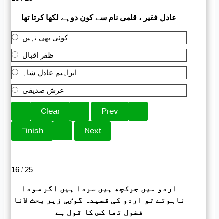
عادل فقیر ، قلمی نام سے کون دوہے لکھا کرتا تھا
کوئی بھی نہیں
ظفر اقبال
ابراہیم عادل شاہ
عرش صدیقی
16 / 25
اردو میں جوکچھ ہیں سودا ہیں اگر سودا
ناہوتے تو اردو کی قصیدہ گوٸی زیر بحث لانا
فضول تھا کس کا قول ہے