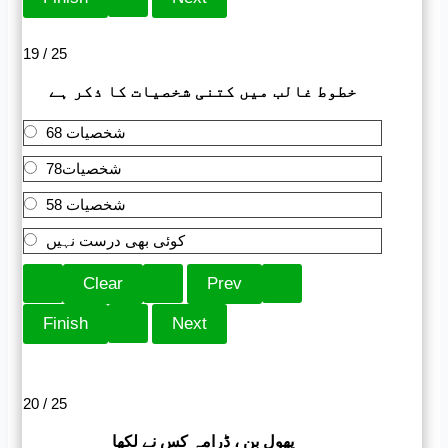
19 / 25
خطوط غالب میں کتنی شخصیات کا ذکر ہے
68 شخصیات
78شخصیات
58 شخصیات
کوئی بھی درست نہیں
20 / 25
پھول بن ، ڈرامہ کس نے لکھا