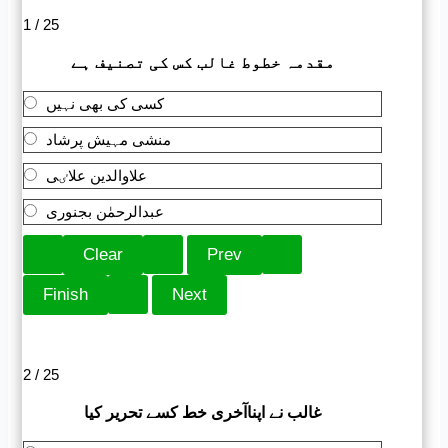
1 / 25
مقدمہ خطوط غالب کس کی تصنیف ہے
کسی کی بھی نہیں
منشی مہیش پرشاد
علاوالدین علاٸی
عبدالرحمٰن بجنوری
2 / 25
غالب نے اپناآخری خط کسے تحریر کیا