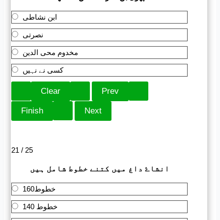
ابن نشاطی
نصرتی
مخدوم محی الدین
کسی نے نہیں
21 / 25
انشاۓ داغ میں کتنے خطوط شامل ہیں
160خطوط
140 خطوط