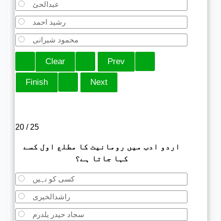
عبدالحئ
رشید احمد
محمود شیرانی
20 / 25
اردو ادب میں رومانیت کا مطلع اول کسے
کہا جاتا ہے؟
کسی کو نہیں
راشدالخیری
سجاد حیدر یلدرم