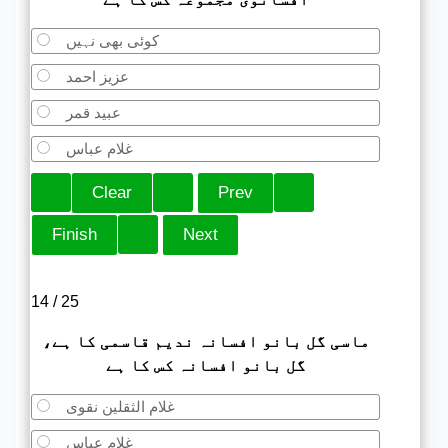
کوئی بھی نہیں
عزیز احمد
عبید قمر
غلام عباس
14 / 25
ماسی گل بانو افسانہ ندیم قاسمی کا ہے،
گل بانو افسانہ کس کا ہے
غلام الثقلین نقوی
غلام عباس