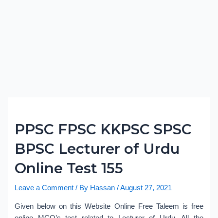
PPSC FPSC KKPSC SPSC
BPSC Lecturer of Urdu
Online Test 155
Leave a Comment
/ By
Hassan
/
August 27, 2021
Given below on this Website Online Free Taleem is free
online MCQ’s test related to Lecturer of Urdu. All the