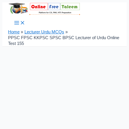
Main
Skip
Post
Menu
to
navigation
content
Home
Lecturer Urdu MCQs
PPSC FPSC KKPSC SPSC BPSC Lecturer of Urdu Online
Test 155