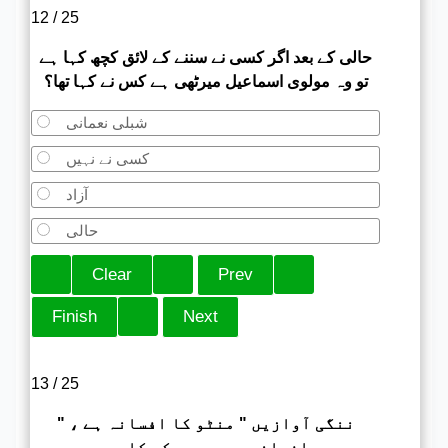
12 / 25
حالی کے بعد اگر کسی نے سننے کے لائق کچھ کہا ہے
تو وہ مولوی اسماعیل میرٹھی ہے کس نے کہا تھا؟
شبلی نعمانی
کسی نے نہیں
آزاد
حالی
13 / 25
" ننگی آوازیں " منٹو کا افسانہ ہے ،
افسانوی مجموعہ کس کا ہے