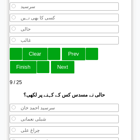
سرسید
کسی کا بھی نہیں
حالی
غالب
9 / 25
حالی نے مسدس کس کے کہنے پر لکھی؟
سرسید احمد خان
شبلی نعمانی
چراغ علی