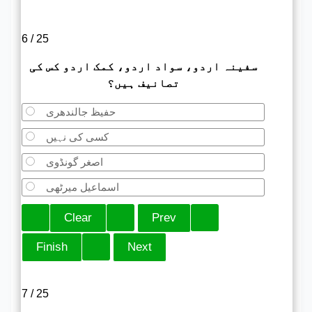
6 / 25
سفینہ اردو، سواد اردو، کمک اردو کس کی
تصانیف ہیں؟
حفیظ جالندھری
کسی کی نہیں
اصغر گونڈوی
اسماعیل میرٹھی
7 / 25