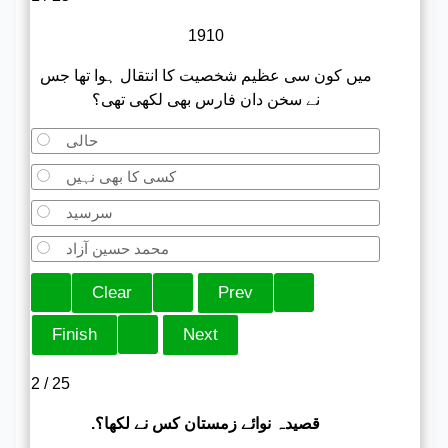
1910
میں کون سی عظیم شخصیت کا انتقال ہوا تھا جس
نے سخن دان فارس بھی لکھی تھی؟
حالی
کسی کا بھی نہیں
سرسید
محمد حسین آزاد
2 / 25
.قصیدہ نوائے زمستان کس نے لکھا؟