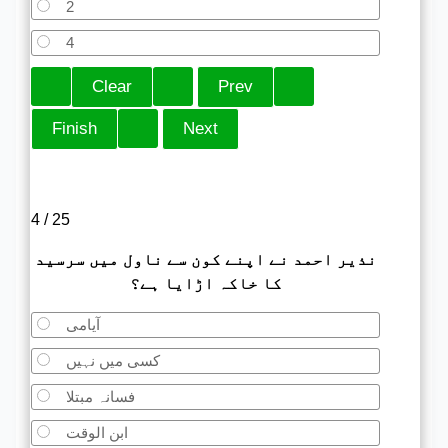
2
4
4 / 25
نذیر احمد نے اپنے کون سے ناول میں سرسید
کا خاکہ اڑایا ہے؟
آیامی
کسی میں نہیں
فسانہ مبتلا
ابن الوقت