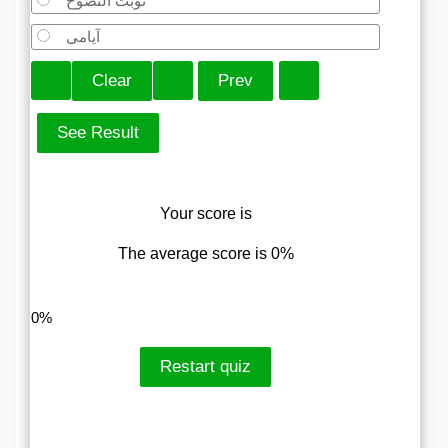
توبت النصوح
آیامی
Your score is
The average score is 0%
LinkedIn
Facebook
VKontakte
0%
Restart quiz