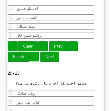
اختشام حسین
کسی نے نہیں
سید عبداللہ
رشید حسن خان
25 / 25
نذیر احمد کا آخری ناول کون سا ہے؟
رویائے صادقہ
کوئی بھی نہیں