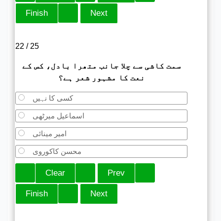
22 / 25
سمت کاشی سے چلا جانب متھرا بادل، کس کے
نعت کا مشہور شعر ہے؟
کسی کا نہیں
اسماعیل میرٹھی
امیر مینائی
محسن کاکوروی