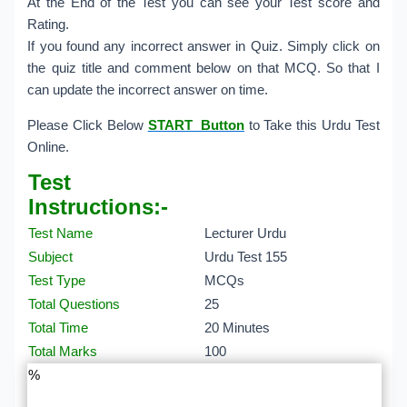
At the End of the Test you can see your Test score and
Rating.
If you found any incorrect answer in Quiz. Simply click on
the quiz title and comment below on that MCQ. So that I
can update the incorrect answer on time.
Please Click Below
START Button
to Take this Urdu Test
Online.
Test
Instructions:-
Test Name
Lecturer Urdu
Subject
Urdu Test 155
Test Type
MCQs
Total Questions
25
Total Time
20 Minutes
Total Marks
100
%