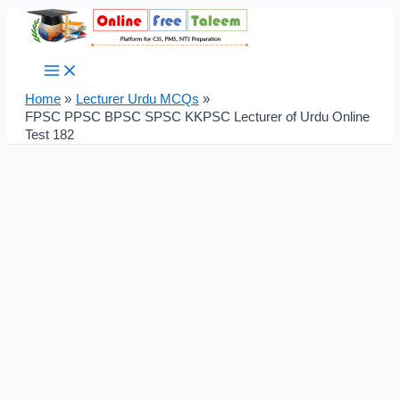
Main
Skip
Post
Menu
to
navigation
content
Home
Lecturer Urdu MCQs
FPSC PPSC BPSC SPSC KKPSC Lecturer of Urdu Online
Test 182