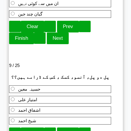
ان میں سے کوئی نہیں
گیان چند جین
9 / 25
پل دو پل، آنسو، کسک ، کس کے ڈرامے ہیں؟؟
حسینہ معین
امتیاز علی
اشفاق احمد
شیخ احمد