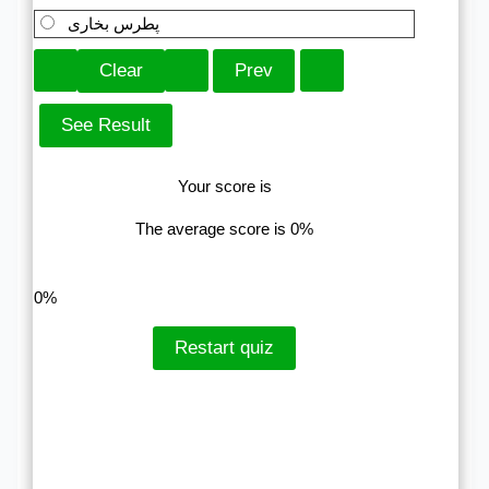
پطرس بخاری
Your score is
The average score is 0%
LinkedIn
Facebook
VKontakte
0%
Restart quiz