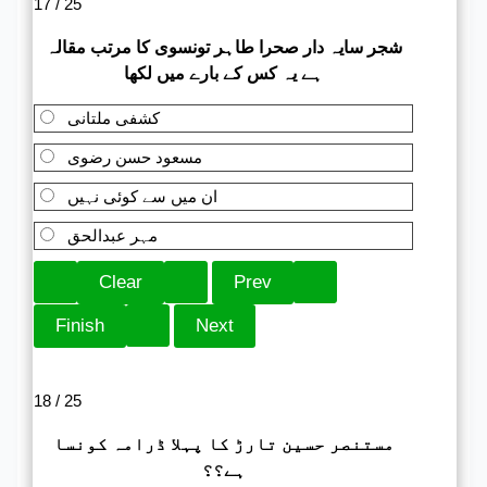
17 / 25
شجر سایہ دار صحرا طاہر تونسوی کا مرتب مقالہ
ہے یہ کس کے بارے میں لکھا
کشفی ملتانی
مسعود حسن رضوی
ان میں سے کوئی نہیں
مہر عبدالحق
18 / 25
مستنصر حسین تارڑ کا پہلا ڈرامہ کونسا
ہے؟؟