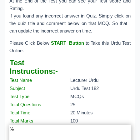
At the End of the Test you can see your Test score and
Rating.
If you found any incorrect answer in Quiz. Simply click on
the quiz title and comment below on that MCQ. So that I
can update the incorrect answer on time.
Please Click Below
START Button
to Take this Urdu Test
Online.
Test
Instructions:-
Test Name
Lecturer Urdu
Subject
Urdu Test 182
Test Type
MCQs
Total Questions
25
Total Time
20 Minutes
Total Marks
100
%