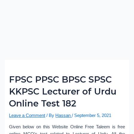
FPSC PPSC BPSC SPSC
KKPSC Lecturer of Urdu
Online Test 182
Leave a Comment
/ By
Hassan
/
September 5, 2021
Given below on this Website Online Free Taleem is free
online MCQ’s test related to Lecturer of Urdu. All the