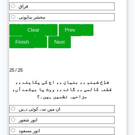
فراق
محشر بدایونی
25 / 25
شاِخ شبنم ،، بنیان ،، اج کی پکایئے ،،
قطعہ کالمی ،، گائے ،، ووٹ پا بیٹھے آں،
مزاحیہ نظمیں ہیں۔؟
ان میں سے کوئی نہیں
انور شعور
انور مسعود