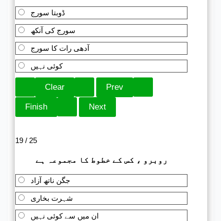
ڈوبتا سورج
سورج کی آنکھ
آدھی رات کا سورج
کوئی نہیں
19 / 25
روبرو ، کس کے خطوط کا مجموعہ ہے
جگن ناتھ آزاد
شہرت بخاری
ان میں سے کوئی نہیں