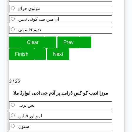
مولوی چراغ
ان میں سے کوئی نہیں
ندیم قاسمی
3 / 25
مرزا ادیب کو کس ڈرامے پر آدم جی ادبی ایوارڈ ملا
پس پردہ
لہو اور قالین
ستون