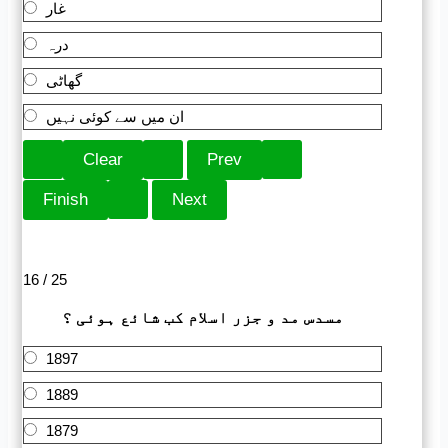
غار
درہ
گھاٹی
ان میں سے کوئی نہیں
16 / 25
مسدس مد و جزر اسلام کب شائع ہوئی ؟
1897
1889
1879