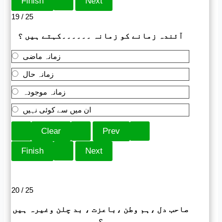
19 / 25
آئندہ زمانے کو زمانہ ۔۔۔۔۔۔کہتے ہیں ؟
زمانہ ماضی
زمانہ حال
زمانہ موجودہ
ان میں سے کوئی نہیں
20 / 25
صاحب دل ،ہم وطن ،باعزت ، بد چلن وغیرہ ہیں
؟