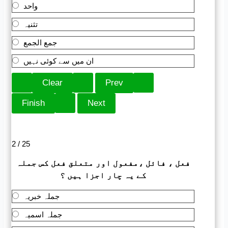
واحد
تثنیہ
جمع الجمع
ان میں سے کوئی نہیں
2 / 25
فعل ، فائل ،مفعول اور متعلق فعل کس جملہ
کے یہ چار اجزا ہیں ؟
جملہ خبریہ
جملہ اسمیہ