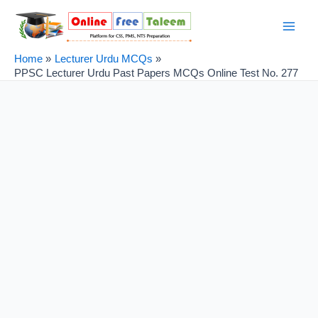
Skip
Post
Main
to
navigation
Men
content
Home
Lecturer Urdu MCQs
PPSC Lecturer Urdu Past Papers MCQs Online Test No. 277