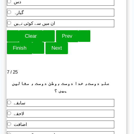
دس
گیارہ
ان میں سے کوئی نہیں
7 / 25
علم دوست، خدا دوست ،وطن دوست ، مثالیں
ہیں ؟
سابقے
لاحقے
اضافت