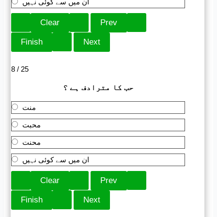
ان میں سے کوئی نہیں
8 / 25
حب کا مترادف ہے ؟
منت
محبت
محنت
ان میں سے کوئی نہیں