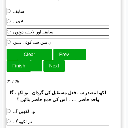
سابقے
لاحقے
سابقے اور لاحقے دونوں
ان میں سے کوئی نہیں
21 / 25
لکھنا مصدر سے فعل مستقبل کی گردان ۔تو لکھے گا
واحد حاضر ہے ۔ اس کی جمع حاضر بتائیں ؟
وہ لکھیں گے
تم لکھو گے